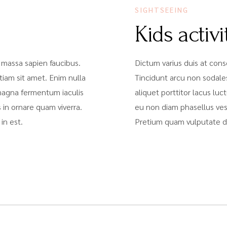
SIGHTSEEING
Kids activi
 massa sapien faucibus.
Dictum varius duis at con
iam sit amet. Enim nulla
Tincidunt arcu non sodale
 magna fermentum iaculis
aliquet porttitor lacus l
 in ornare quam viverra.
eu non diam phasellus vest
in est.
Pretium quam vulputate di