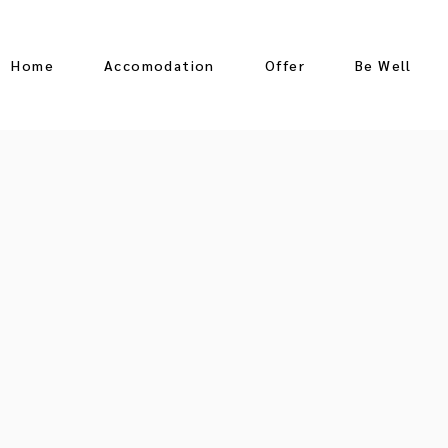
Home
Accomodation
Offer
Be Well
Oceanfront Suite
Jungle View Suite
Ocean View Suite
Jr Suite Partial Ocean
View