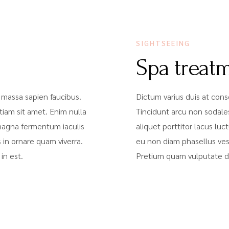
SIGHTSEEING
Spa treat
 massa sapien faucibus.
Dictum varius duis at con
iam sit amet. Enim nulla
Tincidunt arcu non sodale
 magna fermentum iaculis
aliquet porttitor lacus l
 in ornare quam viverra.
eu non diam phasellus vest
in est.
Pretium quam vulputate di