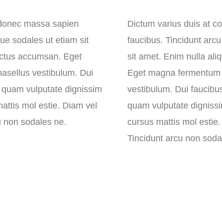
m donec massa sapien
Dictum varius duis at 
ue sodales ut etiam sit
faucibus. Tincidunt arc
luctus accumsan. Eget
sit amet. Enim nulla ali
asellus vestibulum. Dui
Eget magna fermentum i
m quam vulputate dignissim
vestibulum. Dui faucibu
attis mol estie. Diam vel
quam vulputate dignissi
u non sodales ne.
cursus mattis mol estie
Tincidunt arcu non soda