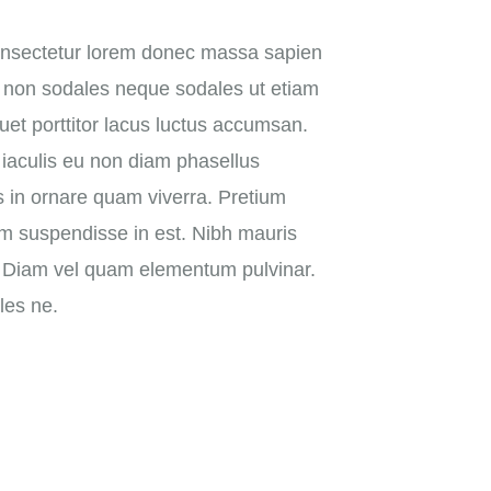
consectetur lorem donec massa sapien
u non sodales neque sodales ut etiam
quet porttitor lacus luctus accumsan.
aculis eu non diam phasellus
s in ornare quam viverra. Pretium
m suspendisse in est. Nibh mauris
. Diam vel quam elementum pulvinar.
les ne.