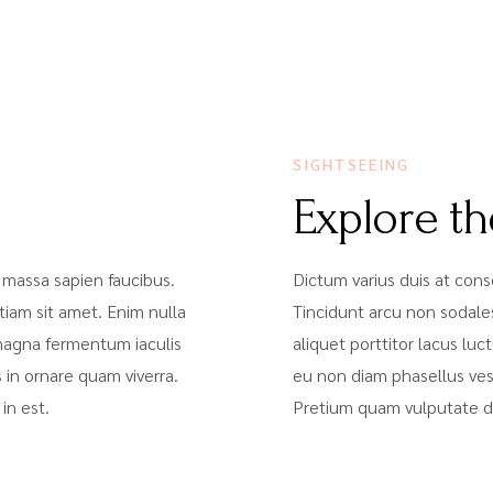
SIGHTSEEING
Explore th
 massa sapien faucibus.
Dictum varius duis at con
iam sit amet. Enim nulla
Tincidunt arcu non sodale
 magna fermentum iaculis
aliquet porttitor lacus l
 in ornare quam viverra.
eu non diam phasellus vest
in est.
Pretium quam vulputate di